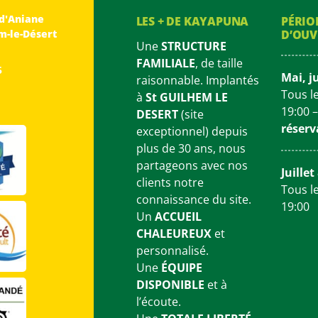
 d'Aniane
LES + DE KAYAPUNA
PÉRIO
m-le-Désert
D’OUV
Une
STRUCTURE
FAMILIALE
, de taille
5
Mai, j
raisonnable.
Implantés
Tous le
à
St GUILHEM LE
19:00 
DESERT
(site
réserv
exceptionnel) depuis
plus de 30 ans, nous
partageons avec nos
Juille
clients notre
Tous le
connaissance du site.
19:00
Un
ACCUEIL
CHALEUREUX
et
personnalisé.
Une
ÉQUIPE
DISPONIBLE
et à
l’écoute.