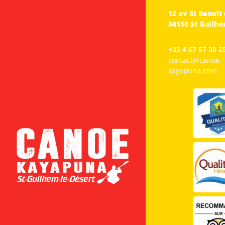
12 av St Benoît
34150 St Guilhe
+33 4 67 57 30 2
contact@canoe-
kayapuna.com