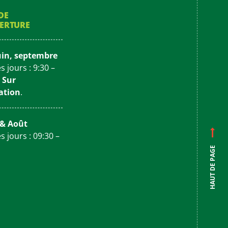
DE
ERTURE
uin, septembre
s jours : 9:30 –
–
Sur
ation
.
t & Août
s jours : 09:30 –
HAUT DE PAGE