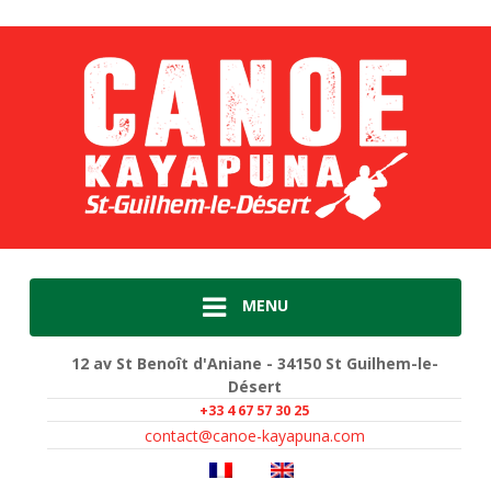
MENU
12 av St Benoît d'Aniane - 34150 St Guilhem-le-
Désert
+33 4 67 57 30 25
contact@canoe-kayapuna.com