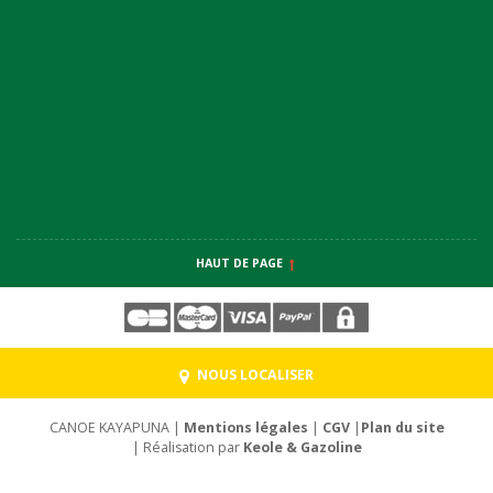
HAUT DE PAGE
NOUS LOCALISER
CANOE KAYAPUNA |
Mentions légales
|
CGV
|
Plan du site
| Réalisation par
Keole & Gazoline