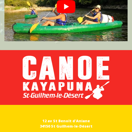
12 av St Benoît d'Aniane
34150 St Guilhem-le-Désert