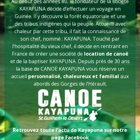
Au début des années 80, le fondateur de la société
KAYAPUNA décide d’effectuer un voyage en
Guinée. Il y découvre la forêt équatoriale et une
des tribus indigènes qui la peuple. Accueilli avec
chaleur par cette tribu, il fait la connaissance de
son chef, nommé : KAYAPUNA. Touché par
l’hospitalité du vieux chef, il décide en rentrant en
France de créer une société de
location de canoë
et de la baptiser KAYAPUNA. Depuis près de 30 ans
la base de CANOË KAYAPUNA vous réserve un
accueil
personnalisé, chaleureux et familial
aux
abords des Gorges de l’Hérault.
Retrouvez toute l’actu de Kayapuna sur notre
page Facebook