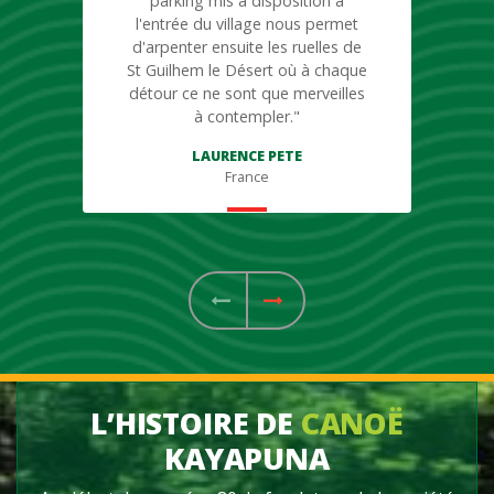
parking mis à disposition à
l'entrée du village nous permet
d'arpenter ensuite les ruelles de
St Guilhem le Désert où à chaque
détour ce ne sont que merveilles
à contempler."
LAURENCE PETE
France
Suivant
Précédent
L’HISTOIRE DE
CANOË
KAYAPUNA